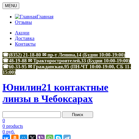
MENU
Главная
Отзывы
Акции
Доставка
Контакты
☎(8352) 21-18-80 ✉ пр-т Ленина,14 (Будни 10:00-19:00)
☎48-19-88
✉
Тракторостроителей,33
(Будни 10:00-19:00)
☎60-33-95
✉
Гражданская,95
(ПН-ЧТ 10:00-19:00, СБ 11-
15:00)
Юнилин21 контактные
линзы в Чебоксарах
0
0 products
0 руб.