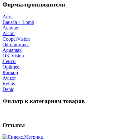
Фирмы-производители
Adria
Bausch + Lomb
Acuvue
Alcon
CooperVision
Офтальмикс
Aquamax
OK Vision
Ленси
Optimed
Конкор
Avizor
Relins
Deniq
Фильтр к категориям товаров
Отзывы