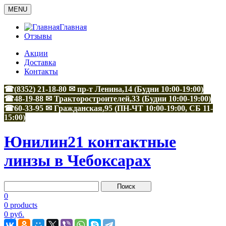
MENU
Главная
Отзывы
Акции
Доставка
Контакты
☎(8352) 21-18-80 ✉ пр-т Ленина,14 (Будни 10:00-19:00)
☎48-19-88
✉
Тракторостроителей,33
(Будни 10:00-19:00)
☎60-33-95
✉
Гражданская,95
(ПН-ЧТ 10:00-19:00, СБ 11-
15:00)
Юнилин21 контактные
линзы в Чебоксарах
0
0 products
0 руб.