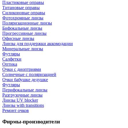
Пластиковые оправы
Титановые оправы
Силиконовые оправы
Фотохромные линзы
Поляризационные линзы
Бифокальные линзы
Прогрессивные линзы
Офисные линзы
Линзы для поддержки аккомодации
Минеральные линзы
Футляры
Салфетки
Оптика
Очки с диоптриями
Солнечные с поляризацией
Очки бабушке дедушке
Футляры
Перифокальные линзы
Разгрузочные линзы
Линзы UV blocker
Линзы with transitions
Ремонт очков
Фирмы-производители