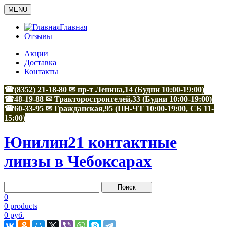
MENU
Главная
Отзывы
Акции
Доставка
Контакты
☎(8352) 21-18-80 ✉ пр-т Ленина,14 (Будни 10:00-19:00)
☎48-19-88
✉
Тракторостроителей,33
(Будни 10:00-19:00)
☎60-33-95
✉
Гражданская,95
(ПН-ЧТ 10:00-19:00, СБ 11-
15:00)
Юнилин21 контактные
линзы в Чебоксарах
0
0 products
0 руб.