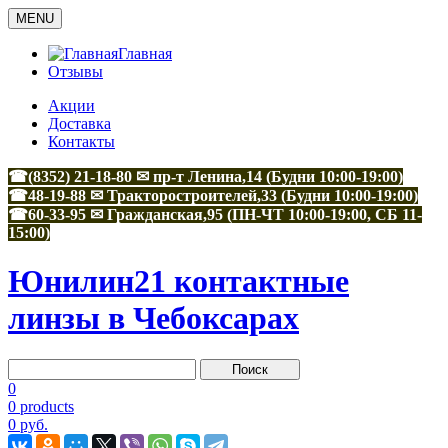
MENU
Главная
Отзывы
Акции
Доставка
Контакты
☎(8352) 21-18-80 ✉ пр-т Ленина,14 (Будни 10:00-19:00)
☎48-19-88
✉
Тракторостроителей,33
(Будни 10:00-19:00)
☎60-33-95
✉
Гражданская,95
(ПН-ЧТ 10:00-19:00, СБ 11-
15:00)
Юнилин21 контактные
линзы в Чебоксарах
0
0 products
0 руб.