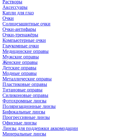
Растворы
Аксессуары
Капли для глаз
Очки
Солнцезащитные очки
Очки-антифары
Очки-тренажёры
Компьютерные очки
Глаукомные очки
Медицинские оправы
Мужские оправы
Женские оправы
Детские оправы
Модные оправы
Металлические оправы
Пластиковые оправы
Титановые оправы
Силиконовые оправы
Фотохромные линзы
Поляризационные линзы
Бифокальные линзы
Прогрессивные линзы
Офисные линзы
Линзы для поддержки аккомодации
Минеральные линзы