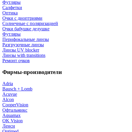
Футляры
Салфетки
Оптика
Очки с диоптриями
Солнечные с поляризацией
Очки бабушке дедушке
Футляры
Перифокальные линзы
Разгрузочные линзы
Линзы UV blocker
Линзы with transitions
Ремонт очков
Фирмы-производители
Adria
Bausch + Lomb
Acuvue
Alcon
CooperVision
Офтальмикс
Aquamax
OK Vision
Ленси
Optimed