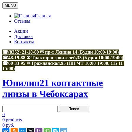
MENU
Главная
Отзывы
Акции
Доставка
Контакты
☎(8352) 21-18-80 ✉ пр-т Ленина,14 (Будни 10:00-19:00)
☎48-19-88
✉
Тракторостроителей,33
(Будни 10:00-19:00)
☎60-33-95
✉
Гражданская,95
(ПН-ЧТ 10:00-19:00, СБ 11-
15:00)
Юнилин21 контактные
линзы в Чебоксарах
0
0 products
0 руб.