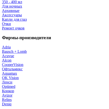
350 - 400 мл
Для ночных
Архивные
Аксессуары
Капли для глаз
Очки
Ремонт очков
Фирмы-производители
Adria
Bausch + Lomb
Acuvue
Alcon
CooperVision
Офтальмикс
Aquamax
OK Vision
Ленси
Optimed
Конкор
Avizor
Relins
Deniq