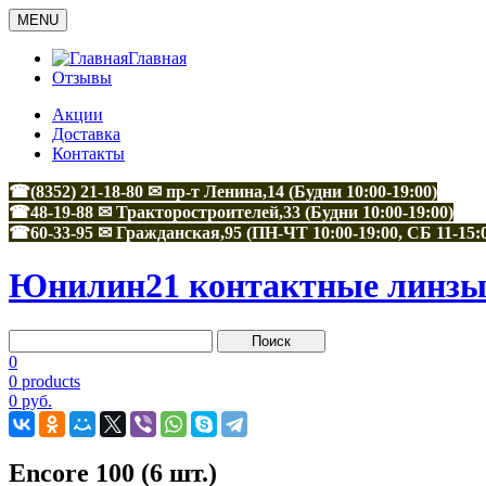
MENU
Главная
Отзывы
Акции
Доставка
Контакты
☎(8352) 21-18-80 ✉ пр-т Ленина,14 (Будни 10:00-19:00)
☎48-19-88
✉
Тракторостроителей,33
(Будни 10:00-19:00)
☎60-33-95
✉
Гражданская,95
(ПН-ЧТ 10:00-19:00, СБ 11-15:
Юнилин21 контактные линзы 
0
0 products
0 руб.
Encore 100 (6 шт.)