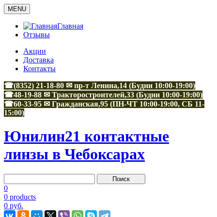
MENU
Главная
Отзывы
Акции
Доставка
Контакты
☎(8352) 21-18-80 ✉ пр-т Ленина,14 (Будни 10:00-19:00)
☎48-19-88
✉
Тракторостроителей,33
(Будни 10:00-19:00)
☎60-33-95
✉
Гражданская,95
(ПН-ЧТ 10:00-19:00, СБ 11-
15:00)
Юнилин21 контактные
линзы в Чебоксарах
0
0 products
0 руб.