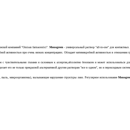
нской компанией "Omisan farmaceutici".
Monogreen
- универсальный раствор "all-in-one" для контактны
обной активностью при очень низких концентрациях. Обладает натимикробной активностью в отношении г
ам с чувствительными глазами и склонным к аллергии,абсолютно безопасен и может использоваться дл
елает его не только прекрасной альтернативой другим растворам "все в одном", но и пероксидным систем
ку, пыль, микроорганизмы), вызывающие нарушение структуры линз. Регулярное использование
Monogre