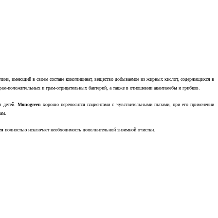
х линз, имеющий в своем составе кокоглицинат, вещество добываемое из жирных кислот, содержащихся в
рам-положительных и грам-отрицательных бактерий, а также в отношении акантамебы и грибков.
я детей.
Monogreen
хорошо переносится пациентами с чувствительными глазами, при его применении
ам.
en
полностью исключает необходимость дополнительной энзимной очистки.