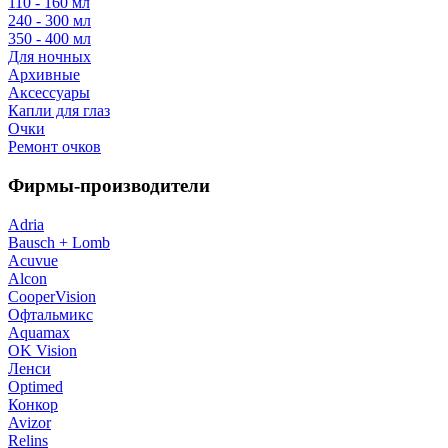
110 - 160 мл
240 - 300 мл
350 - 400 мл
Для ночных
Архивные
Аксессуары
Капли для глаз
Очки
Ремонт очков
Фирмы-производители
Adria
Bausch + Lomb
Acuvue
Alcon
CooperVision
Офтальмикс
Aquamax
OK Vision
Ленси
Optimed
Конкор
Avizor
Relins