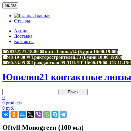
MENU
Главная
Отзывы
Акции
Доставка
Контакты
☎(8352) 21-18-80 ✉ пр-т Ленина,14 (Будни 10:00-19:00)
☎48-19-88
✉
Тракторостроителей,33
(Будни 10:00-19:00)
☎60-33-95
✉
Гражданская,95
(ПН-ЧТ 10:00-19:00, СБ 11-15:
Юнилин21 контактные линзы 
0
0 products
0 руб.
Oftyll Monogreen (100 мл)