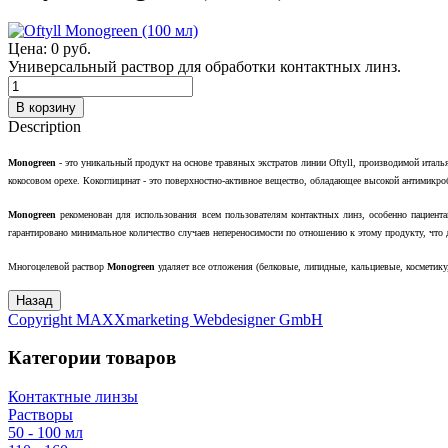
Цена:
0 руб.
Универсальный раствор для обработки контактных линз.
Description
Monogreen
- это уникальный продукт на основе травяных экстратов линии Oftyll, производимой италья
кокосовом орехе. Кокоглицинат - это поверхностно-активное вещество, обладающее высокой антимикр
Monogreen
рекоменован для использования всем пользователям контактных линз, особенно пациент
гарантировано минимальное количество случаев непереносимости по отношению к этому продукту, что д
Многоцелевой раствор
Monogreen
удаляет все отложения (белковые, липидные, кальциевые, космети
Copyright MAXXmarketing Webdesigner GmbH
Категории товаров
Контактные линзы
Растворы
50 - 100 мл