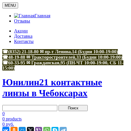
MENU
Главная
Отзывы
Акции
Доставка
Контакты
☎(8352) 21-18-80 ✉ пр-т Ленина,14 (Будни 10:00-19:00)
☎48-19-88
✉
Тракторостроителей,33
(Будни 10:00-19:00)
☎60-33-95
✉
Гражданская,95
(ПН-ЧТ 10:00-19:00, СБ 11-
15:00)
Юнилин21 контактные
линзы в Чебоксарах
0
0 products
0 руб.