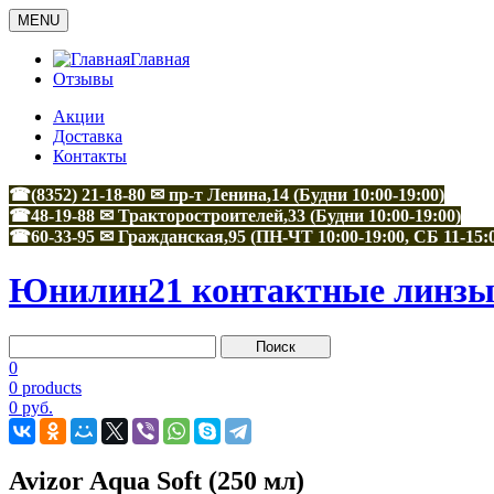
MENU
Главная
Отзывы
Акции
Доставка
Контакты
☎(8352) 21-18-80 ✉ пр-т Ленина,14 (Будни 10:00-19:00)
☎48-19-88
✉
Тракторостроителей,33
(Будни 10:00-19:00)
☎60-33-95
✉
Гражданская,95
(ПН-ЧТ 10:00-19:00, СБ 11-15:
Юнилин21 контактные линзы 
0
0 products
0 руб.
Avizor Aqua Soft (250 мл)