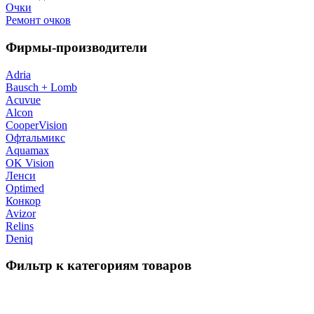
Очки
Ремонт очков
Фирмы-производители
Adria
Bausch + Lomb
Acuvue
Alcon
CooperVision
Офтальмикс
Aquamax
OK Vision
Ленси
Optimed
Конкор
Avizor
Relins
Deniq
Фильтр к категориям товаров