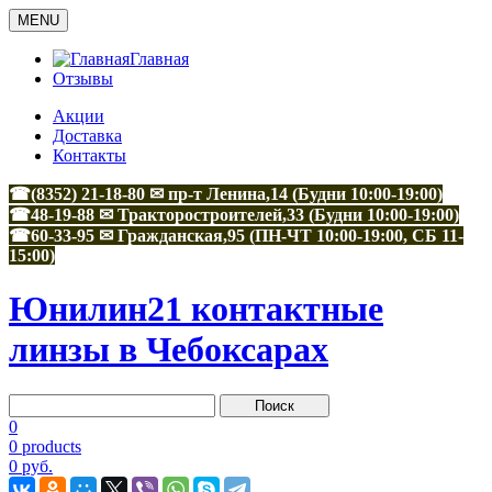
MENU
Главная
Отзывы
Акции
Доставка
Контакты
☎(8352) 21-18-80 ✉ пр-т Ленина,14 (Будни 10:00-19:00)
☎48-19-88
✉
Тракторостроителей,33
(Будни 10:00-19:00)
☎60-33-95
✉
Гражданская,95
(ПН-ЧТ 10:00-19:00, СБ 11-
15:00)
Юнилин21 контактные
линзы в Чебоксарах
0
0 products
0 руб.