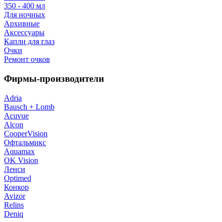
350 - 400 мл
Для ночных
Архивные
Аксессуары
Капли для глаз
Очки
Ремонт очков
Фирмы-производители
Adria
Bausch + Lomb
Acuvue
Alcon
CooperVision
Офтальмикс
Aquamax
OK Vision
Ленси
Optimed
Конкор
Avizor
Relins
Deniq