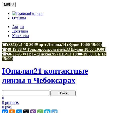
MENU
Главная
Отзывы
Акции
Доставка
Контакты
☎(8352) 21-18-80 ✉ пр-т Ленина,14 (Будни 10:00-19:00)
☎48-19-88
✉
Тракторостроителей,33
(Будни 10:00-19:00)
☎60-33-95
✉
Гражданская,95
(ПН-ЧТ 10:00-19:00, СБ 11-
15:00)
Юнилин21 контактные
линзы в Чебоксарах
0
0 products
0 руб.