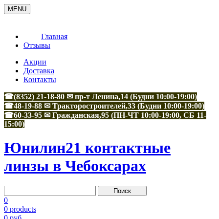
MENU
Главная
Отзывы
Акции
Доставка
Контакты
☎(8352) 21-18-80 ✉ пр-т Ленина,14 (Будни 10:00-19:00)
☎48-19-88
✉
Тракторостроителей,33
(Будни 10:00-19:00)
☎60-33-95
✉
Гражданская,95
(ПН-ЧТ 10:00-19:00, СБ 11-
15:00)
Юнилин21 контактные
линзы в Чебоксарах
0
0 products
0 руб.