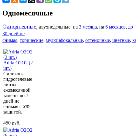
Одномесячные
Однодневные
,
двухнедельные, на
3 месяца
, на
6 месяцев
,
до
30 дней не
снимая
,
торические
,
мультифокальные
,
оттеночные
,
цветные
,
к
Adria О2О2 (2
шт.)
Силикон-
гидрогелевые
линзы
ежемесячной
замены до 7
дней не
снимая с УФ
защитой.
450 руб.