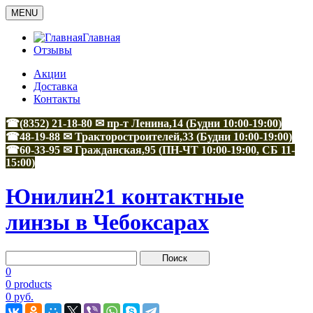
MENU
Главная
Отзывы
Акции
Доставка
Контакты
☎(8352) 21-18-80 ✉ пр-т Ленина,14 (Будни 10:00-19:00)
☎48-19-88
✉
Тракторостроителей,33
(Будни 10:00-19:00)
☎60-33-95
✉
Гражданская,95
(ПН-ЧТ 10:00-19:00, СБ 11-
15:00)
Юнилин21 контактные
линзы в Чебоксарах
0
0 products
0 руб.