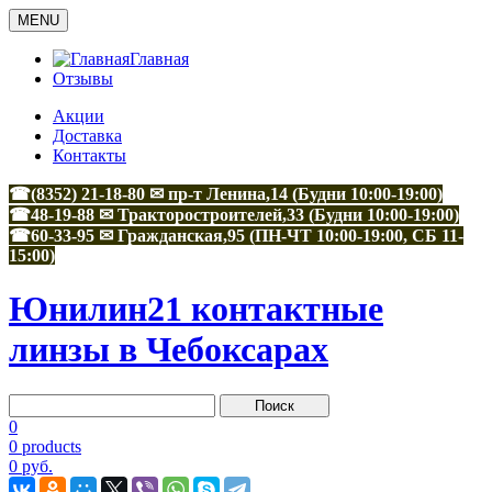
MENU
Главная
Отзывы
Акции
Доставка
Контакты
☎(8352) 21-18-80 ✉ пр-т Ленина,14 (Будни 10:00-19:00)
☎48-19-88
✉
Тракторостроителей,33
(Будни 10:00-19:00)
☎60-33-95
✉
Гражданская,95
(ПН-ЧТ 10:00-19:00, СБ 11-
15:00)
Юнилин21 контактные
линзы в Чебоксарах
0
0 products
0 руб.