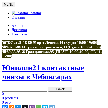
MENU
Главная
Отзывы
Акции
Доставка
Контакты
☎(8352) 21-18-80 ✉ пр-т Ленина,14 (Будни 10:00-19:00)
☎48-19-88
✉
Тракторостроителей,33
(Будни 10:00-19:00)
☎60-33-95
✉
Гражданская,95
(ПН-ЧТ 10:00-19:00, СБ 11-
15:00)
Юнилин21 контактные
линзы в Чебоксарах
0
0 products
0 руб.