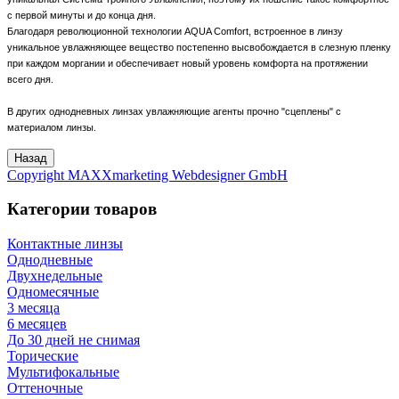
с первой минуты и до конца дня.
Благодаря революционной технологии AQUA Comfort, встроенное в линзу
уникальное увлажняющее вещество постепенно высвобождается в слезную пленку
при каждом моргании и обеспечивает новый уровень комфорта на протяжении
всего дня.
В других однодневных линзах увлажняющие агенты прочно "сцеплены" с
материалом линзы.
Copyright MAXXmarketing Webdesigner GmbH
Категории товаров
Контактные линзы
Однодневные
Двухнедельные
Одномесячные
3 месяца
6 месяцев
До 30 дней не снимая
Торические
Мультифокальные
Оттеночные